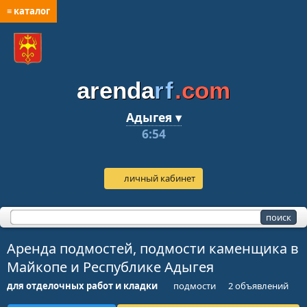
≡ каталог
arenda
rf
.com
Адыгея ▾
6:54
личный кабинет
Аренда подмостей, подмости каменщика в
Майкопе и Республике Адыгея
для отделочных работ и кладки
подмости
2 объявлений