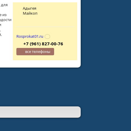
 для
Адыгея
Майкоп
е из
рдости
и
,
.
Rosprokat01.ru
+7 (961) 827-00-76
все телефоны