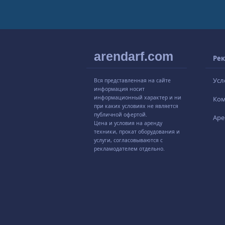
arendarf.com
Рек
Усл
Вся представленная на сайте
информация носит
информационный характер и ни
Ко
при каких условиях не является
публичной офертой.
Аре
Цена и условия на аренду
техники, прокат оборудования и
услуги, согласовываются с
рекламодателем отдельно.