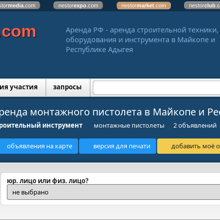
stor
media
.com
nestor
expo
.com
nestor
market
.com
nestor
club
.
.com
Аренда РФ - аренда строительной техники,
оборудования и инструмента в Майкопе и
Республике Адыгея
ия участия
запросы
ренда монтажного пистолета в Майкопе и Ре
роительный инструмент
монтажные пистолеты
2 объявлений
объявления на карте
версия для печати
добавить моё о
юр. лицо или физ. лицо?