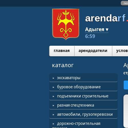
ne
arenda
rf
Адыгея ▾
6:59
главная
арендодатели
услов
каталог
А
ст
экскаваторы
буровое оборудование
подъемники строительные
разная спецтехника
автомобили, грузоперевозки
дорожно-строительная