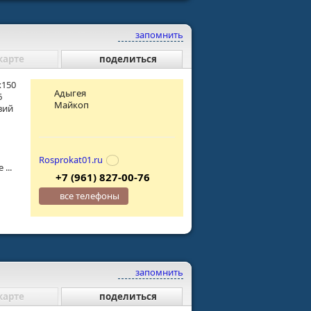
запомнить
карте
поделиться
х150
Адыгея
6
Майкоп
вий
Rosprokat01.ru
...
+7 (961) 827-00-76
все телефоны
запомнить
карте
поделиться