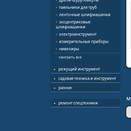
дрели-шуруповерты
паяльники для труб
ленточные шлифмашинки
зксцентриковые
шлифмашинки
электроинструмент
измерительные приборы
нивелиры
смотреть все
режущий инструмент
садовая техника и инструмент
разное
м
ремонт спецтехники