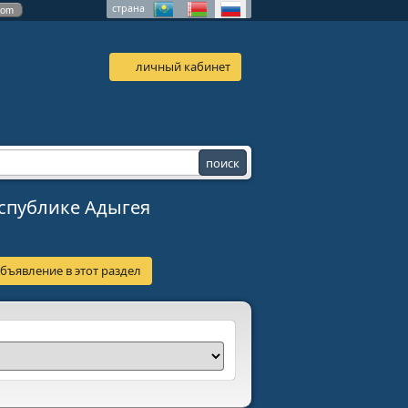
страна
com
личный кабинет
спублике Адыгея
бъявление в этот раздел