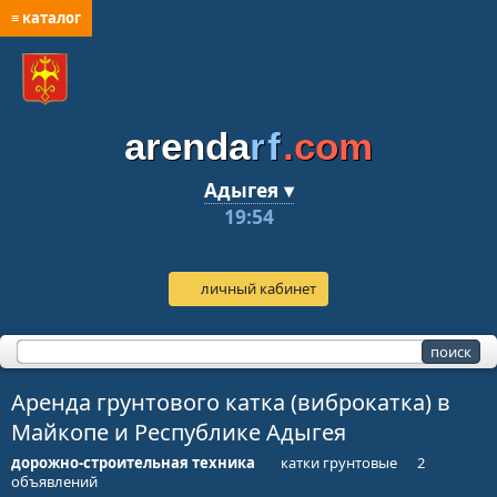
≡ каталог
arenda
rf
.com
Адыгея ▾
19:54
личный кабинет
Аренда грунтового катка (виброкатка) в
Майкопе и Республике Адыгея
дорожно-строительная техника
катки грунтовые
2
объявлений